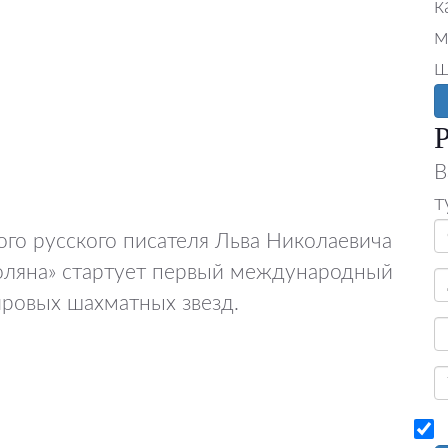
к
м
ш
Р
В
т
ого русского писателя Льва Николаевича
Поляна» стартует первый международный
ировых шахматных звезд.