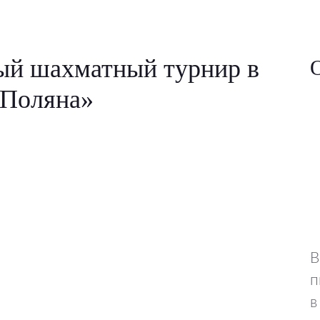
й шахматный турнир в
 Поляна»
В
п
в