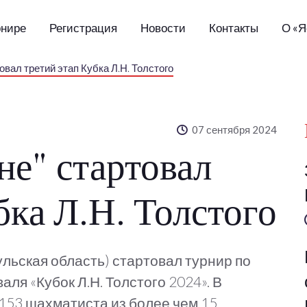
рнире
Регистрация
Новости
Контакты
О «Я
овал третий этап Кубка Л.Н. Толстого
07 сентября 2024
не" стартовал
бка Л.Н. Толстого
льская область) стартовал турнир по
я «Кубок Л.Н. Толстого 2024». В
153 шахматиста из более чем 15